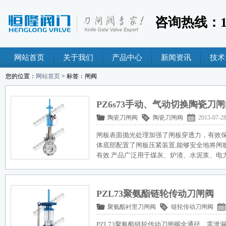
咨询热线：189
网站首页
关于我们
产品中心
新闻资讯
技术
您的位置：
网站首页
> 标签：闸阀
PZ6s73手动、气动切换陶瓷刀
陶瓷刀闸阀
陶瓷刀闸阀
2013-07-2
闸板表面抛光处理加强了闸板穿透力，有效
体底部配置了闸板压紧装置,能够安全地将闸
有效.产品广泛用于煤灰、炉渣、水泥浆、电
PZL73聚氨酯链轮传动刀闸阀
聚氨酯衬里刀闸阀
链轮传动刀闸阀
PZL73聚氨酯链轮传动刀闸阀全通径、零泄