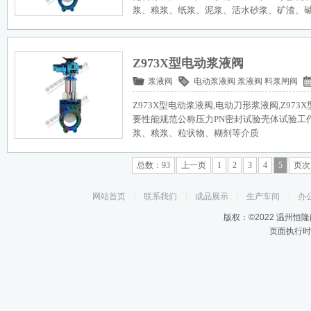
浆、粮浆、纸浆、泥浆、活水砂浆、矿渣、碱液,
Z973X型电动浆液阀
浆液阀
电动浆液阀
浆液阀
料浆闸阀
Z973X型电动浆液阀,电动刀形浆液阀,Z973
要性能规范公称压力PN密封试验壳体试验工
浆、粮浆、粒状物、糊剂等介质
总数：93
上一页
1
2
3
4
5
页次：
网站首页
|
联系我们
|
成品展示
|
生产车间
|
办
版权：©2022 温州恒
页面执行时间